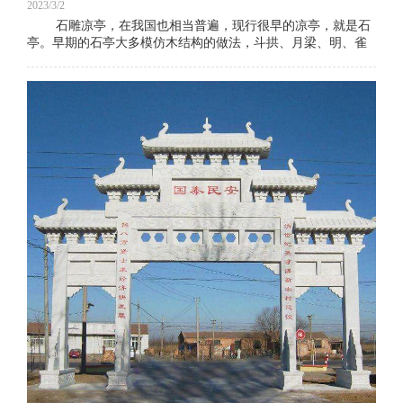
2023/3/2
石雕凉亭，在我国也相当普遍，现行很早的凉亭，就是石
亭。早期的石亭大多模仿木结构的做法，斗拱、月梁、明、雀
替、角梁等等，皆以石材雕琢而成。如唐初建