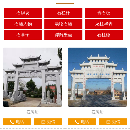
石牌坊
石栏杆
青石板
石雕人物
动物石雕
龙柱华表
石亭子
浮雕壁画
石柱礅
石牌坊
石牌坊
电话
短信
电话
短信