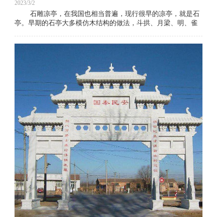
2023/3/2
石雕凉亭，在我国也相当普遍，现行很早的凉亭，就是石
亭。早期的石亭大多模仿木结构的做法，斗拱、月梁、明、雀
替、角梁等等，皆以石材雕琢而成。如唐初建