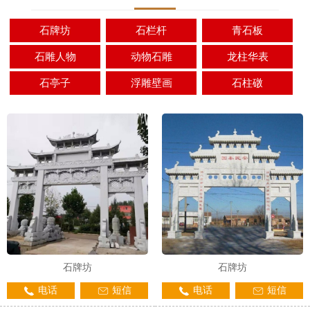
石牌坊
石栏杆
青石板
石雕人物
动物石雕
龙柱华表
石亭子
浮雕壁画
石柱礅
石牌坊
石牌坊
电话
短信
电话
短信