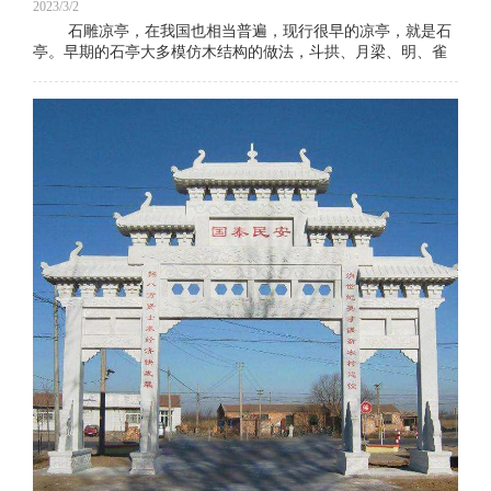
2023/3/2
石雕凉亭，在我国也相当普遍，现行很早的凉亭，就是石
亭。早期的石亭大多模仿木结构的做法，斗拱、月梁、明、雀
替、角梁等等，皆以石材雕琢而成。如唐初建