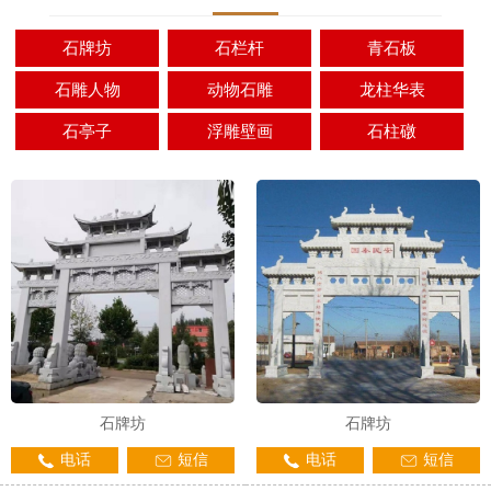
石牌坊
石栏杆
青石板
石雕人物
动物石雕
龙柱华表
石亭子
浮雕壁画
石柱礅
石牌坊
石牌坊
电话
短信
电话
短信