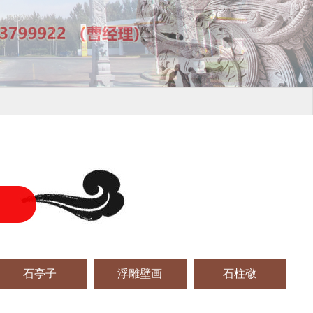
石亭子
浮雕壁画
石柱礅