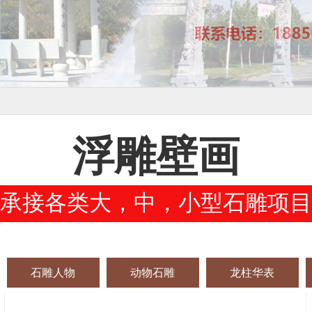
浮雕壁画
承接各类大，中，小型石雕项目
石雕人物
动物石雕
龙柱华表