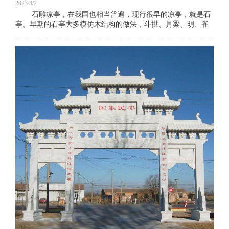
2023/3/2
石雕凉亭，在我国也相当普遍，现行很早的凉亭，就是石
亭。早期的石亭大多模仿木结构的做法，斗拱、月梁、明、雀
替、角梁等等，皆以石材雕琢而成。如唐初建