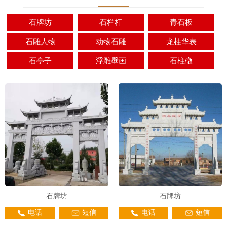
石牌坊
石栏杆
青石板
石雕人物
动物石雕
龙柱华表
石亭子
浮雕壁画
石柱礅
石牌坊
石牌坊
电话
短信
电话
短信