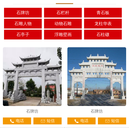
石牌坊
石栏杆
青石板
石雕人物
动物石雕
龙柱华表
石亭子
浮雕壁画
石柱礅
石牌坊
石牌坊
电话
短信
电话
短信