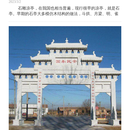
2023/3/2
石雕凉亭，在我国也相当普遍，现行很早的凉亭，就是石
亭。早期的石亭大多模仿木结构的做法，斗拱、月梁、明、雀
替、角梁等等，皆以石材雕琢而成。如唐初建