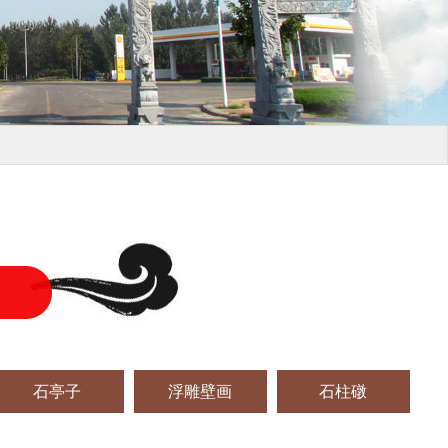
石亭子
浮雕壁画
石柱礅