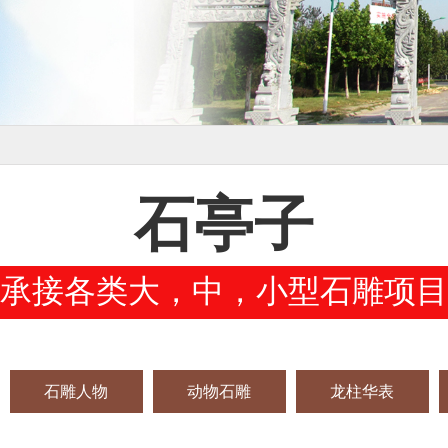
石亭子
承接各类大，中，小型石雕项目
石雕人物
动物石雕
龙柱华表