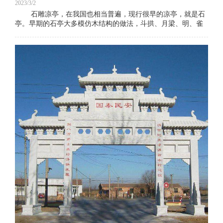
2023/3/2
石雕凉亭，在我国也相当普遍，现行很早的凉亭，就是石
亭。早期的石亭大多模仿木结构的做法，斗拱、月梁、明、雀
替、角梁等等，皆以石材雕琢而成。如唐初建