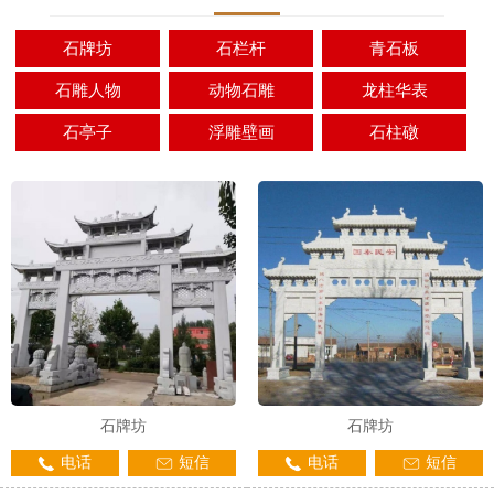
石牌坊
石栏杆
青石板
石雕人物
动物石雕
龙柱华表
石亭子
浮雕壁画
石柱礅
石牌坊
石牌坊
电话
短信
电话
短信